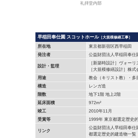
礼拝堂内部
早稲田奉仕園 スコットホール
［大規模修繕工事］
所在地
東京都新宿区西早稲田
発注者
公益財団法人早稲田奉仕
［新築時設計］ヴォーリ
設計・監理
［大規模修繕設計］株式
用途
教会（キリスト教）・多
構造
レンガ造
階数
地下1階 地上2階
延床面積
972m²
竣工
2010年11月
受賞等
1999年 東京都選定歴史
公益財団法人早稲田奉仕
リンク
都選定歴史的建造物一覧