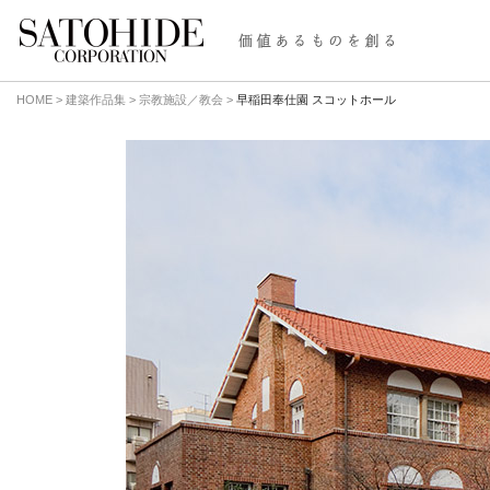
HOME
>
建築作品集
>
宗教施設／教会
>
早稲田奉仕園 スコットホール